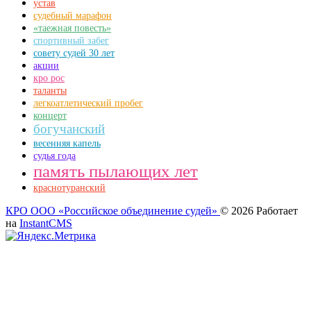
устав
судебный марафон
«таежная повесть»
спортивный забег
совету судей 30 лет
акции
кро рос
таланты
легкоатлетический пробег
концерт
богучанский
весенняя капель
судья года
память пылающих лет
краснотуранский
КРО ООО «Российское объединение судей»
© 2026
Работает
на
InstantCMS