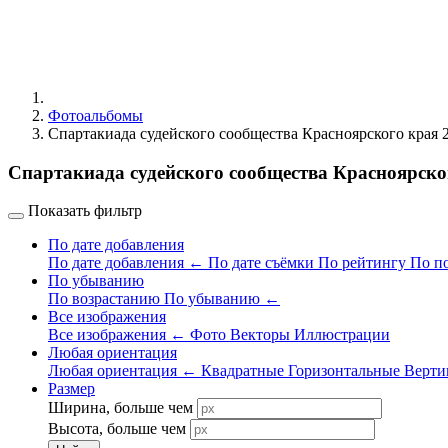
Фотоальбомы
Спартакиада судейского сообщества Красноярского края 
Спартакиада судейского сообщества Красноярског
Показать фильтр
По дате добавления
По дате добавления
←
По дате съёмки
По рейтингу
По п
По убыванию
По возрастанию
По убыванию
←
Все изображения
Все изображения
←
Фото
Векторы
Иллюстрации
Любая ориентация
Любая ориентация
←
Квадратные
Горизонтальные
Верти
Размер
Ширина, больше чем
Высота, больше чем