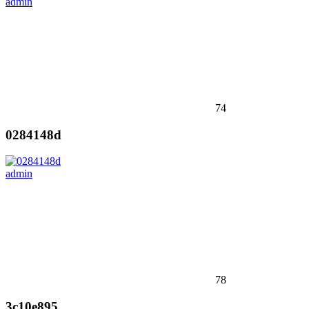
admin
74
0284148d
admin
78
3c10e895