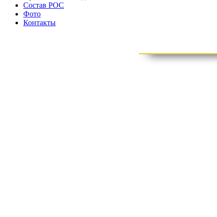
Состав РОС
Фото
Контакты
отде
органи
Деятельность Общероссийской общественной организации Ро
федеральных судов и судей судов субъектов Российской