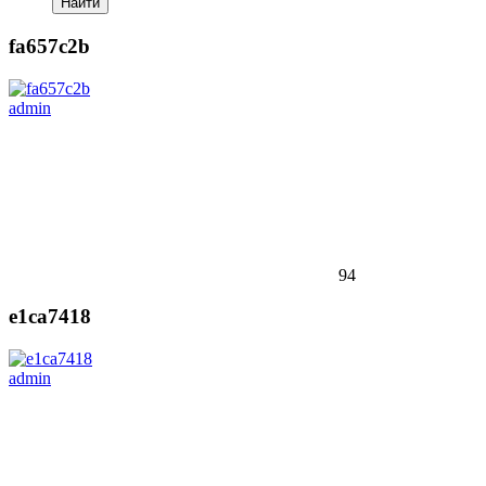
Найти
fa657c2b
admin
94
e1ca7418
admin