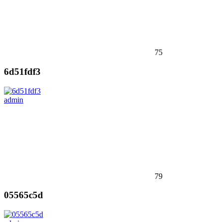
75
6d51fdf3
admin
79
05565c5d