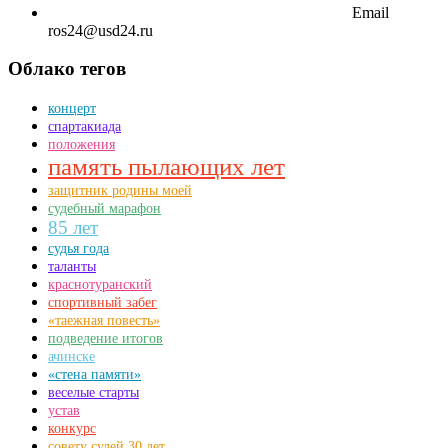
Email
ros24@usd24.ru
Облако тегов
концерт
спартакиада
положения
память пылающих лет
защитник родины моей
судебный марафон
85 лет
судья года
таланты
краснотуранский
спортивный забег
«таежная повесть»
подведение итогов
ачинске
«стена памяти»
веселые старты
устав
конкурс
совету судей 30 лет