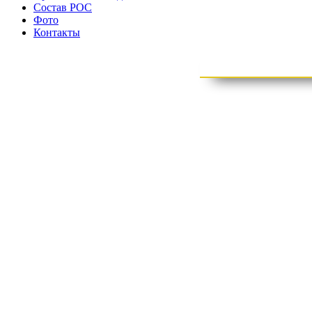
Состав РОС
Фото
Контакты
отде
органи
Деятельность Общероссийской общественной организации Ро
федеральных судов и судей судов субъектов Российской