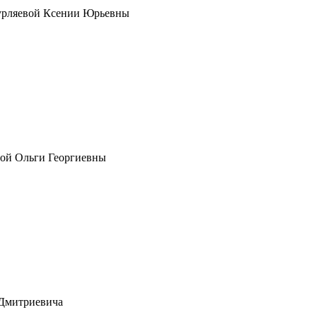
 Бурляевой Ксении Юрьевны
ной Ольги Георгиевны
 Дмитриевича