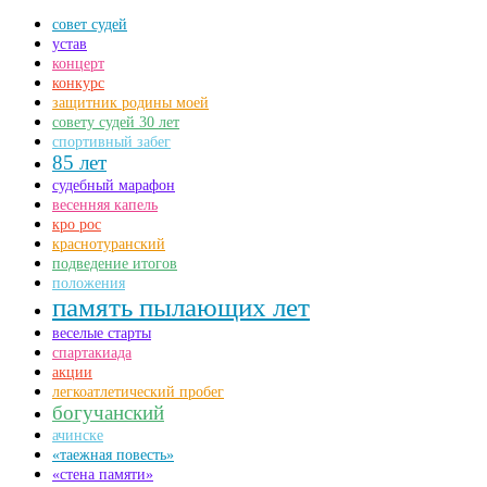
совет судей
устав
концерт
конкурс
защитник родины моей
совету судей 30 лет
спортивный забег
85 лет
судебный марафон
весенняя капель
кро рос
краснотуранский
подведение итогов
положения
память пылающих лет
веселые старты
спартакиада
акции
легкоатлетический пробег
богучанский
ачинске
«таежная повесть»
«стена памяти»