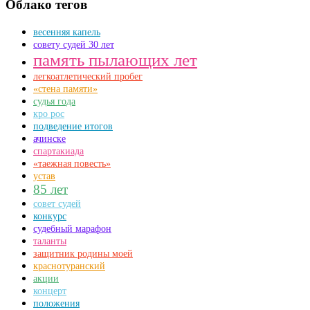
Облако тегов
весенняя капель
совету судей 30 лет
память пылающих лет
легкоатлетический пробег
«стена памяти»
судья года
кро рос
подведение итогов
ачинске
спартакиада
«таежная повесть»
устав
85 лет
совет судей
конкурс
судебный марафон
таланты
защитник родины моей
краснотуранский
акции
концерт
положения