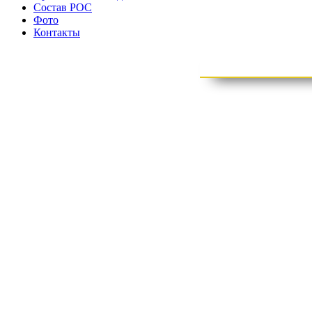
Состав РОС
Фото
Контакты
отде
органи
Деятельность Общероссийской общественной организации Ро
федеральных судов и судей судов субъектов Российской