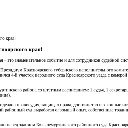
го края!
сноярского края!
 – это знаменательное событие и для сотрудников судебной сис
да Президиум Красноярского губернского исполнительного комит
чился 4-й участок народного суда Красноярского уезда с камеро
ртинского района со штатным расписанием: 1 судья, 1 секретарь 
щица).
 идеалов правосудия, защищал права, достоинство и законные и
ий районный суд выработал огромный опыт, собственные традиц
или перед зданием Большемуртинского районного суда Красноярс