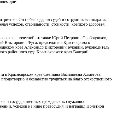
шнем дне.
триенко. Он поблагодарил судей и сотрудников аппарата,
лал успехов, стабильности, стойкости, крепкого здоровья,
ого края в почетной отставке Юрий Петрович Слободчиков,
лай Викторович Фуга, председатель Красноярского
оярском крае Александр Викторович Букарин, руководитель
ого районного суда Красноярского края Валерий
та в Красноярском крае Светлана Васильевна Ахметова
плодотворно и беззаветно трудиться на благо отечественного
вке, и государственных гражданских служащих
жений, успехов на ниве правосудия, и наградил Почетной