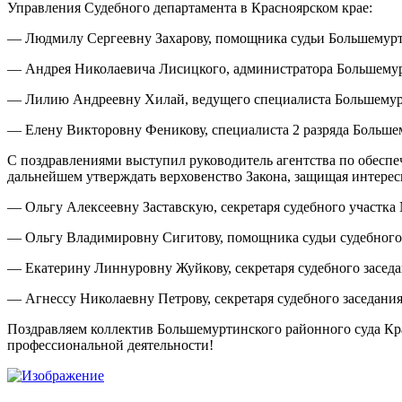
Управления Судебного департамента в Красноярском крае:
— Людмилу Сергеевну Захарову, помощника судьи Большемурти
— Андрея Николаевича Лисицкого, администратора Большемурт
— Лилию Андреевну Хилай, ведущего специалиста Большемурт
— Елену Викторовну Феникову, специалиста 2 разряда Большем
С поздравлениями выступил руководитель агентства по обес
дальнейшем утверждать верховенство Закона, защищая интерес
— Ольгу Алексеевну Заставскую, секретаря судебного участка
— Ольгу Владимировну Сигитову, помощника судьи судебного 
— Екатерину Линнуровну Жуйкову, секретаря судебного заседа
— Агнессу Николаевну Петрову, секретаря судебного заседани
Поздравляем коллектив Большемуртинского районного суда Кра
профессиональной деятельности!