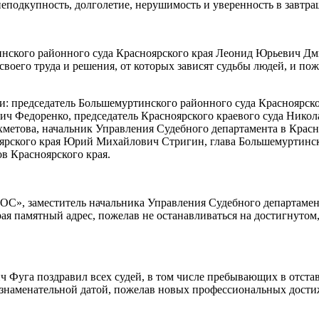
неподкупность, долголетие, нерушимость и уверенность в завтра
нского районного суда Красноярского края Леонид Юрьевич Дми
воего труда и решения, от которых зависят судьбы людей, и поже
и: председатель Большемуртинского районного суда Красноярск
вич Федоренко, председатель Красноярского краевого суда Нико
етова, начальник Управления Судебного департамента в Красн
оярского края Юрий Михайлович Стригин, глава Большемуртинск
в Красноярского края.
ОС», заместитель начальника Управления Судебного департамен
 памятный адрес, пожелав не останавливаться на достигнутом, 
ч Фуга поздравил всех судей, в том числе пребывающих в отста
 знаменательной датой, пожелав новых профессиональных дости