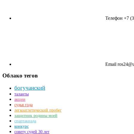
Телефон
+7 (
Email
ros24@u
Облако тегов
богучанский
таланты
акции
судья года
легкоатлетический пробег
защитник родины моей
спартакиада
конкурс
совету судей 30 лет