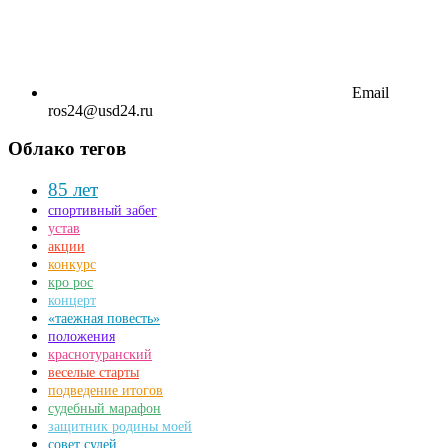
Email
ros24@usd24.ru
Облако тегов
85 лет
спортивный забег
устав
акции
конкурс
кро рос
концерт
«таежная повесть»
положения
краснотуранский
веселые старты
подведение итогов
судебный марафон
защитник родины моей
совет судей