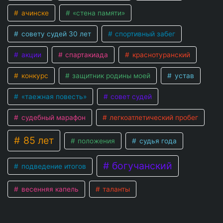
ачинске
«стена памяти»
совету судей 30 лет
спортивный забег
акции
спартакиада
краснотуранский
конкурс
защитник родины моей
устав
«таежная повесть»
совет судей
судебный марафон
легкоатлетический пробег
85 лет
положения
судья года
богучанский
подведение итогов
весенняя капель
таланты