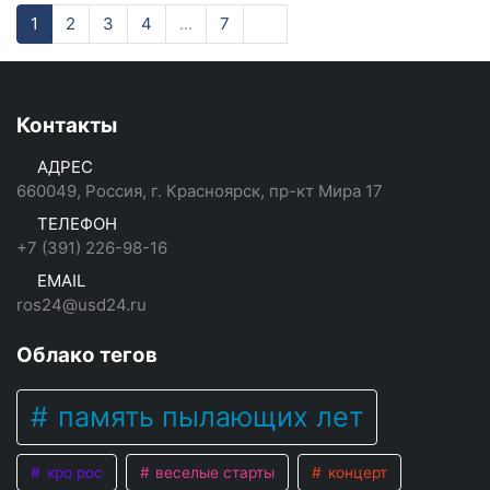
1
2
3
4
...
7
Контакты
АДРЕС
660049, Россия, г. Красноярск, пр-кт Мира 17
ТЕЛЕФОН
+7 (391) 226-98-16
EMAIL
ros24@usd24.ru
Облако тегов
память пылающих лет
кро рос
веселые старты
концерт