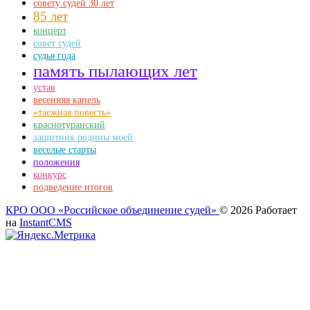
совету судей 30 лет
85 лет
концерт
совет судей
судья года
память пылающих лет
устав
весенняя капель
«таежная повесть»
краснотуранский
защитник родины моей
веселые старты
положения
конкурс
подведение итогов
КРО ООО «Российское объединение судей»
© 2026
Работает
на
InstantCMS