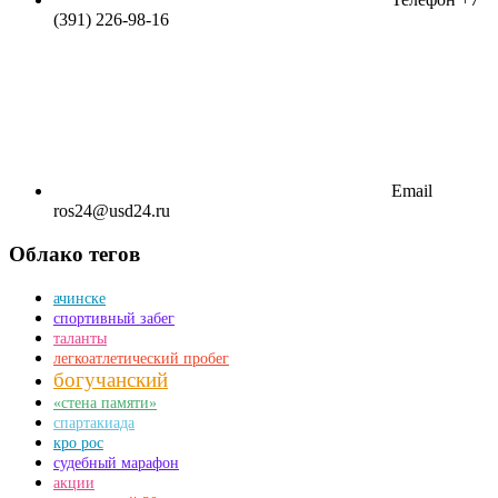
(391) 226-98-16
Email
ros24@usd24.ru
Облако тегов
ачинске
спортивный забег
таланты
легкоатлетический пробег
богучанский
«стена памяти»
спартакиада
кро рос
судебный марафон
акции