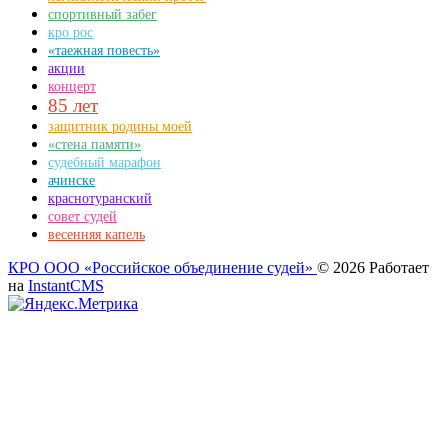
спортивный забег
кро рос
«таежная повесть»
акции
концерт
85 лет
защитник родины моей
«стена памяти»
судебный марафон
ачинске
краснотуранский
совет судей
весенняя капель
КРО ООО «Российское объединение судей»
© 2026
Работает
на
InstantCMS